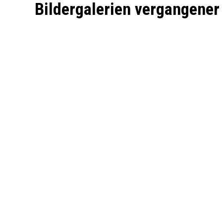
Bildergalerien vergangener
Summer
Spektrum
Island
Party
2025
2023