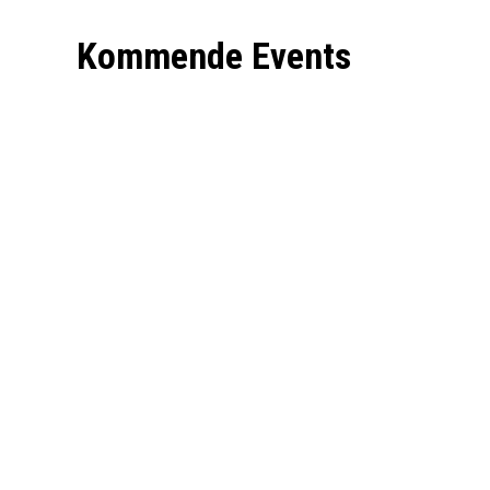
Kommende Events
Spektrum
Bruno
Old
„Günna“
School
Knust
Party
–
#23
Klare
Kante