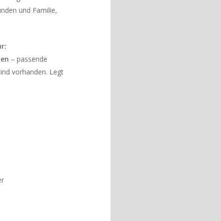
unden und Familie,
r:
den
– passende
sind vorhanden. Legt
er