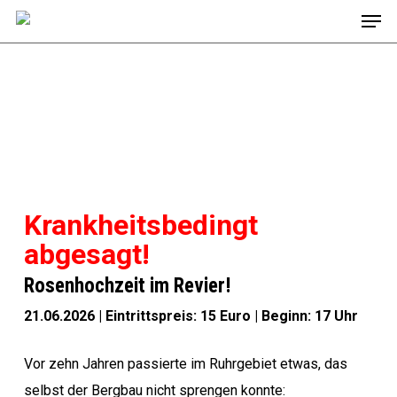
Men
Skip
to
main
content
10 JAHRE
POTTROSEN
Krankheitsbedingt
abgesagt!
Rosenhochzeit im Revier!
21.06.2026 | Eintrittspreis: 15 Euro | Beginn: 17 Uhr
Vor zehn Jahren passierte im Ruhrgebiet etwas, das
selbst der Bergbau nicht sprengen konnte: