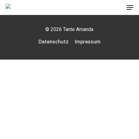
Men
Skip
to
main
© 2026 Tante Amanda
content
Datenschutz
Impressum